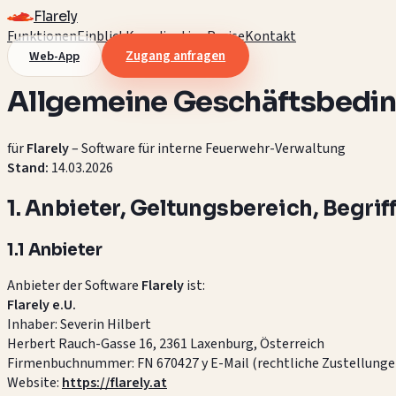
Flarely
Funktionen
Einblick
Koordination
Preise
Kontakt
Zugang anfragen
Web-App
Allgemeine Geschäftsbedi
für
Flarely
– Software für interne Feuerwehr-Verwaltung
Stand:
14.03.2026
1. Anbieter, Geltungsbereich, Begrif
1.1 Anbieter
Anbieter der Software
Flarely
ist:
Flarely e.U.
Inhaber: Severin Hilbert
Herbert Rauch-Gasse 16, 2361 Laxenburg, Österreich
Firmenbuchnummer: FN 670427 y E-Mail (rechtliche Zustellunge
Website:
https://flarely.at