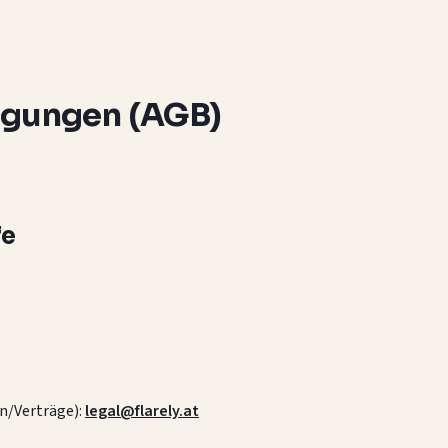
ngungen (AGB)
fe
n/Verträge):
legal@flarely.at