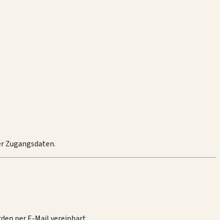
er Zugangsdaten.
en per E-Mail vereinbart.