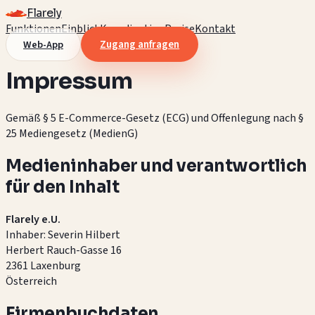
Flarely
Funktionen
Einblick
Koordination
Preise
Kontakt
Zugang anfragen
Web-App
Impressum
Gemäß § 5 E-Commerce-Gesetz (ECG) und Offenlegung nach §
25 Mediengesetz (MedienG)
Medieninhaber und verantwortlich
für den Inhalt
Flarely e.U.
Inhaber: Severin Hilbert
Herbert Rauch-Gasse 16
2361 Laxenburg
Österreich
Firmenbuchdaten